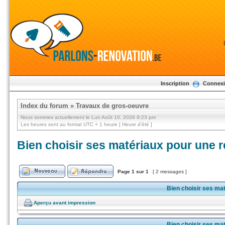
Inscription
Connex
Index du forum
»
Travaux de gros-oeuvre
Nous sommes actuellement le Lun Août 10, 2026 9:23 pm
Les heures sont au format UTC + 1 heure [ Heure d’été ]
Bien choisir ses matériaux pour une 
Page
1
sur
1
[ 2 messages ]
Bien choisir ses ma
Aperçu avant impression
Bien choisir ses ma