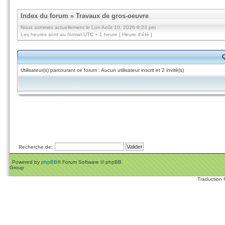
Index du forum
»
Travaux de gros-oeuvre
Nous sommes actuellement le Lun Août 10, 2026 9:23 pm
Les heures sont au format UTC + 1 heure [ Heure d’été ]
Q
Utilisateur(s) parcourant ce forum : Aucun utilisateur inscrit et 2 invité(s)
Recherche de:
Powered by
phpBB
® Forum Software © phpBB
Group
Traduction 