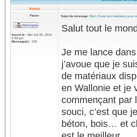
Auteur
Fauve
Sujet du message:
Bien choisir ses matériaux pour u
Salut tout le mon
Inscrit le :
Mar Juil 30, 2013
4:30 pm
Message(s) :
158
Je me lance dans
j’avoue que je su
de matériaux disp
en Wallonie et je v
commençant par l’
souci, c’est que je
béton, bois… et c
est le meilleur.