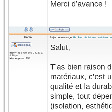
Merci d’avance !
Martial
Sujet du message:
Re: Bien choisir ses matériaux po
Salut,
Inscrit le :
Jeu Sep 28, 2017
4:28 pm
Message(s) :
132
T’as bien raison d
matériaux, c’est 
qualité et la durab
simple, tout dépen
(isolation, esthéti