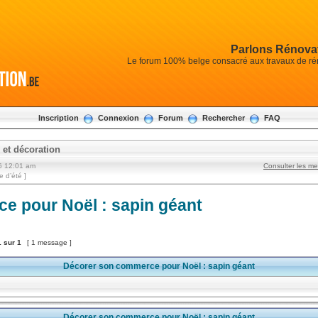
Parlons Rénovat
Le forum 100% belge consacré aux travaux de réno
Inscription
Connexion
Forum
Rechercher
FAQ
n et décoration
6 12:01 am
Consulter les m
 d’été ]
e pour Noël : sapin géant
1
sur
1
[ 1 message ]
Décorer son commerce pour Noël : sapin géant
Décorer son commerce pour Noël : sapin géant