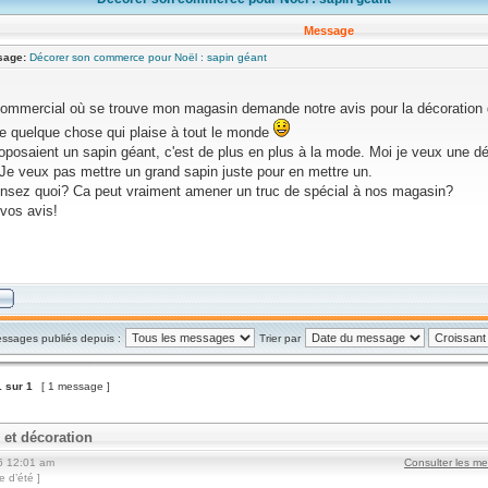
Message
sage:
Décorer son commerce pour Noël : sapin géant
commercial où se trouve mon magasin demande notre avis pour la décoration 
re quelque chose qui plaise à tout le monde
oposaient un sapin géant, c'est de plus en plus à la mode. Moi je veux une d
Je veux pas mettre un grand sapin juste pour en mettre un.
nsez quoi? Ca peut vraiment amener un truc de spécial à nos magasin?
vos avis!
essages publiés depuis :
Trier par
1
sur
1
[ 1 message ]
n et décoration
6 12:01 am
Consulter les m
 d’été ]