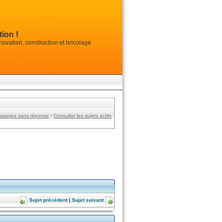
ion !
vation, construction et bricolage
essages sans réponse
|
Consulter les sujets actifs
Sujet précédent
|
Sujet suivant