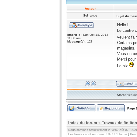
Auteur
Sol_ange
Sujet du mes
Hello !
Le centre 
Inscrit le :
Lun Oct 14, 2013
veulent fai
11:08 am
Message(s) :
128
Certains pr
magasins. 
Vous en pe
Merci pour 
La biz
Afficher les m
Page
Index du forum
»
Travaux de finitio
Nous sommes actuellement le Ven Août 07, 202
Les heures sont au format UTC + 1 heure [ Heure