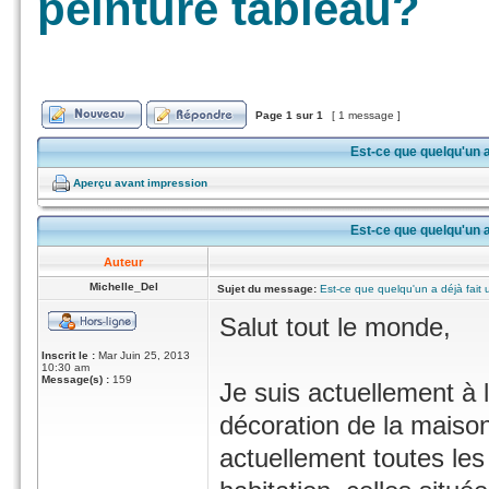
peinture tableau?
Page
1
sur
1
[ 1 message ]
Est-ce que quelqu'un a
Aperçu avant impression
Est-ce que quelqu'un a
Auteur
Michelle_Del
Sujet du message:
Est-ce que quelqu'un a déjà fait
Salut tout le monde,
Inscrit le :
Mar Juin 25, 2013
10:30 am
Message(s) :
159
Je suis actuellement à 
décoration de la maiso
actuellement toutes les