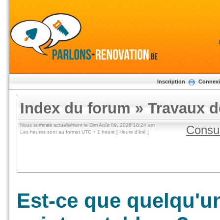
Inscription
Connex
Index du forum
»
Travaux de
Nous sommes actuellement le Dim Août 09, 2026 10:24 am
Consul
Les heures sont au format UTC + 1 heure [ Heure d’été ]
Est-ce que quelqu'un