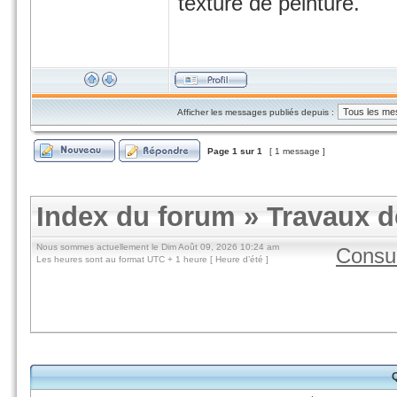
texture de peinture.
Afficher les messages publiés depuis :
Page
1
sur
1
[ 1 message ]
Index du forum
»
Travaux de
Nous sommes actuellement le Dim Août 09, 2026 10:24 am
Consul
Les heures sont au format UTC + 1 heure [ Heure d’été ]
Q