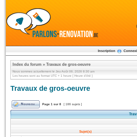
Inscription
Connex
Index du forum
»
Travaux de gros-oeuvre
Nous sommes actuellement le Jeu Août 06, 2026 8:30 am
Les heures sont au format UTC + 1 heure [ Heure d’été ]
Travaux de gros-oeuvre
Page
1
sur
8
[ 186 sujets ]
Trav
Sujet(s)