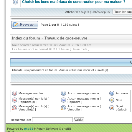
Choisir les bons matériaux de construction pour ma maison ?
Afficher les sujets publiés depuis :
Page
1
sur
8
[ 186 sujets ]
Index du forum
»
Travaux de gros-oeuvre
Nous sommes actuellement le Jeu Août 06, 2026 8:30 am
Les heures sont au format UTC + 1 heure [ Heure d’été ]
Q
Utilisateur(s) parcourant ce forum : Aucun utilisateur inscrit et 2 invité(s)
Messages non lus
Aucun message non lu
Annonce
Message(s) non lu(s) [
Aucun message non lu [
Note
Populaire(s) ]
Populaire ]
Message(s) non lu(s) [
Aucun message non lu [
Sujet
Verrouillé(s) ]
Verrouillé ]
déplacé
Recherche de:
Powered by
phpBB
® Forum Software © phpBB
Group