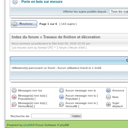
Porte en bois sur mesure
Afficher les sujets publiés depuis :
Page
1
sur
6
[ 143 sujets ]
Index du forum
»
Travaux de finition et décoration
Nous sommes actuellement le Dim Août 09, 2026 10:35 am
Les heures sont au format UTC + 1 heure [ Heure d’été ]
Q
Utilisateur(s) parcourant ce forum : Aucun utilisateur inscrit et 1 invité
Messages non lus
Aucun message non lu
Annonce
Message(s) non lu(s) [
Aucun message non lu [
Note
Populaire(s) ]
Populaire ]
Message(s) non lu(s) [
Aucun message non lu [
Sujet
Verrouillé(s) ]
Verrouillé ]
déplacé
Recherche de:
Powered by
phpBB
® Forum Software © phpBB