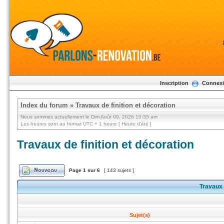
Inscription
Connex
Index du forum
»
Travaux de finition et décoration
Nous sommes actuellement le Dim Août 09, 2026 10:35 am
Les heures sont au format UTC + 1 heure [ Heure d’été ]
Travaux de finition et décoration
Page
1
sur
6
[ 143 sujets ]
Travaux 
Sujet(s)