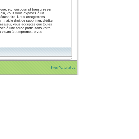
ue, etc. qui pourrait transgresser
s cela, vous vous exposez à un
 nécessaire. Nous enregistrons
 ait le droit de supprimer, d’éditer,
ilisateur, vous acceptez que toutes
sée à une tierce partie sans votre
ge visant à compromettre vos
Sites Partenaires