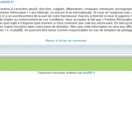
.phpbb.fr/
.
ntenu à caractère abusif, obscène, vulgaire, diffamatoire, choquant, menaçant, pornographiq
 Parlons Rénovation ! » est hébergé, ou encore la loi internationale. Si vous ne respectez pa
et à un avertissement de la part de votre fournisseur d’accès à internet si nous le jugeons
n d’aider au renforcement de ces conditions. Vous acceptez le fait que « Parlons Rénovation ! »
rte quel sujet à n’importe quel moment si nous estimons que cela est nécessaire. En tant qu’ut
es soient stockées dans notre base de données. Bien que cette information ne sera pas diffu
on ! », ni phpBB, ne pourront être tenus comme responsables en cas de tentative de pirata
Retour à l’écran de connexion
Traduction française réalisée par
phpBB.fr