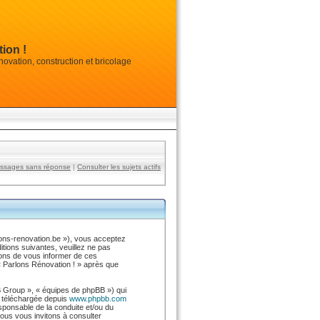
ion !
vation, construction et bricolage
essages sans réponse
|
Consulter les sujets actifs
rlons-renovation.be »), vous acceptez
tions suivantes, veuillez ne pas
rons de vous informer de ces
« Parlons Rénovation ! » après que
B Group », « équipes de phpBB ») qui
e téléchargée depuis
www.phpbb.com
esponsable de la conduite et/ou du
ous vous invitons à consulter