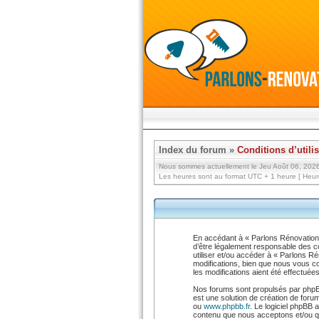
Index du forum
»
Conditions d’utili
Nous sommes actuellement le Jeu Août 06, 202
Les heures sont au format UTC + 1 heure [ Heure
En accédant à « Parlons Rénovation !
d’être légalement responsable des co
utiliser et/ou accéder à « Parlons 
modifications, bien que nous vous co
les modifications aient été effectué
Nos forums sont propulsés par phpBB
est une solution de création de foru
ou
www.phpbb.fr
. Le logiciel phpBB 
contenu que nous acceptons et/ou qu