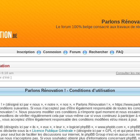
Parlons Rénovat
Le forum 100% belge consacré aux travaux de réno
Inscription
Connexion
Forum
Rechercher
FAQ
sation
6 6:18 am
Consulter les m
 d’été ]
Parlons Rénovation ! - Conditions d’utilisation
 » (désigné ici par « nous », « notre », « nos », « Parlons Rénovation ! », « https://www.pa
nditions suivantes. Si vous n’acceptez pas d’être légalement responsable de toutes les condi
Rénovation ! ». Nous pouvons modifier ces conditions à n’importe quel moment et nous essaie
nseillons de vérifier régulièrement cela par vous-même car si vous continuez à participer à 
es, vous acceptez d’être légalement responsable des conditions modifiées et/ou mises à jour.
 (désignés ici par « ils », « eux », « leur », « logiciel phpBB », « www.phpbb.com », « phpB
ms déclarée sous la «
Licence Publique Générale
» (désignée ici par « GPL ») et qui peut êtr
a pour seul but de faciliter les discussions sur internet, le phpBB Group n’est en aucun cas r
e nous n’acceptons pas. Si vous souhaitez obtenir plus d’informations concernant phpBB, n