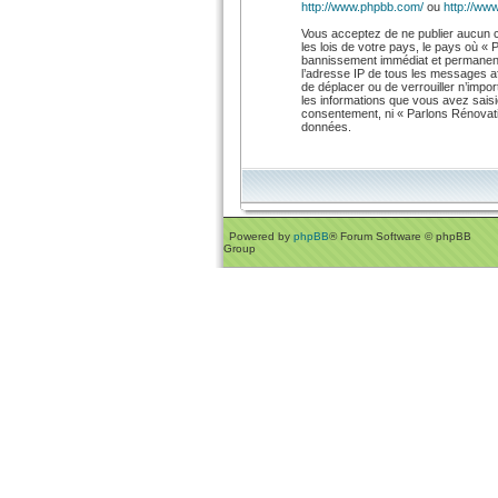
http://www.phpbb.com/
ou
http://www
Vous acceptez de ne publier aucun co
les lois de votre pays, le pays où «
bannissement immédiat et permanent 
l’adresse IP de tous les messages afi
de déplacer ou de verrouiller n’impo
les informations que vous avez saisi
consentement, ni « Parlons Rénovati
données.
Powered by
phpBB
® Forum Software © phpBB
Group