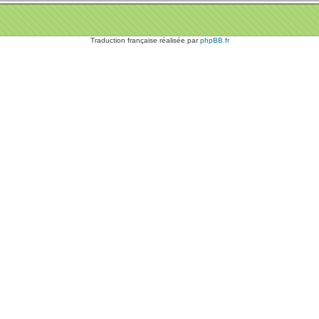
Traduction française réalisée par
phpBB.fr