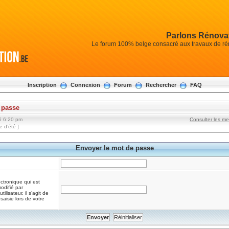
Parlons Rénovat
Le forum 100% belge consacré aux travaux de réno
Inscription
Connexion
Forum
Rechercher
FAQ
 passe
6 6:20 pm
Consulter les m
 d’été ]
Envoyer le mot de passe
ectronique qui est
odifié par
ilisateur, il s’agit de
saisie lors de votre