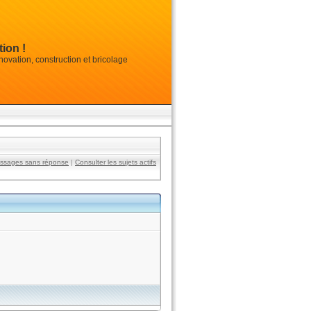
ion !
vation, construction et bricolage
essages sans réponse
|
Consulter les sujets actifs