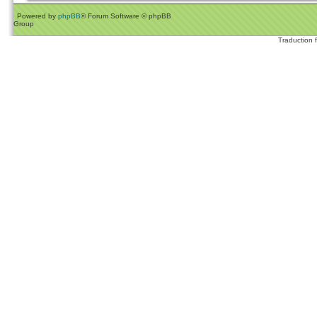
Powered by
phpBB
® Forum Software © phpBB
Group
Traduction 