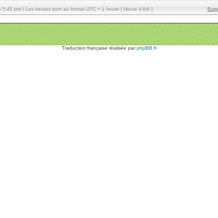
5:42 pm | Les heures sont au format UTC + 1 heure [ Heure d’été ]
Supp
Traduction française réalisée par
phpBB.fr