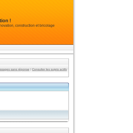
ion !
vation, construction et bricolage
essages sans réponse
|
Consulter les sujets actifs