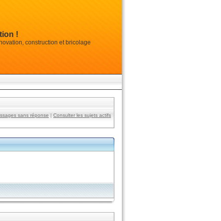
ion !
vation, construction et bricolage
essages sans réponse
|
Consulter les sujets actifs