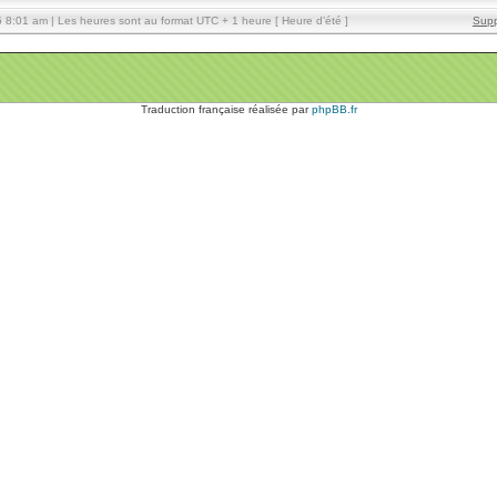
8:01 am | Les heures sont au format UTC + 1 heure [ Heure d’été ]
Supp
Traduction française réalisée par
phpBB.fr