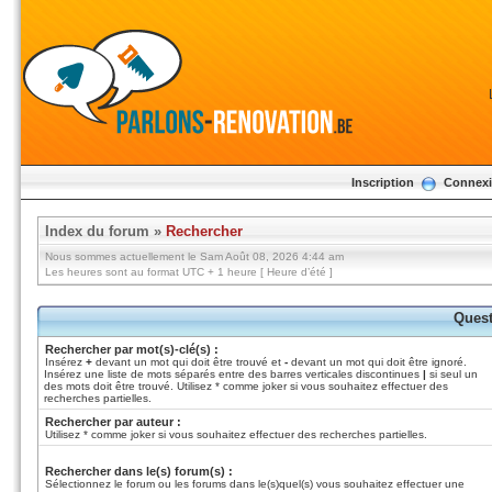
Inscription
Connex
Index du forum
»
Rechercher
Nous sommes actuellement le Sam Août 08, 2026 4:44 am
Les heures sont au format UTC + 1 heure [ Heure d’été ]
Quest
Rechercher par mot(s)-clé(s) :
Insérez
+
devant un mot qui doit être trouvé et
-
devant un mot qui doit être ignoré.
Insérez une liste de mots séparés entre des barres verticales discontinues
|
si seul un
des mots doit être trouvé. Utilisez * comme joker si vous souhaitez effectuer des
recherches partielles.
Rechercher par auteur :
Utilisez * comme joker si vous souhaitez effectuer des recherches partielles.
Rechercher dans le(s) forum(s) :
Sélectionnez le forum ou les forums dans le(s)quel(s) vous souhaitez effectuer une