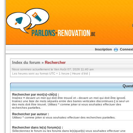
Inscription
Connex
Index du forum
»
Rechercher
Nous sommes actuellement le Ven Août 07, 2026 11:40 am
Les heures sont au format UTC + 1 heure [ Heure d’été ]
Quest
Rechercher par mot(s)-clé(s) :
Insérez
+
devant un mot qui doit être trouvé et
-
devant un mot qui doit être ignoré.
Insérez une liste de mots séparés entre des barres verticales discontinues
|
si seul un
des mots doit être trouvé. Utilisez * comme joker si vous souhaitez effectuer des
recherches partielles.
Rechercher par auteur :
Utilisez * comme joker si vous souhaitez effectuer des recherches partielles.
Rechercher dans le(s) forum(s) :
Sélectionnez le forum ou les forums dans le(s)quel(s) vous souhaitez effectuer une