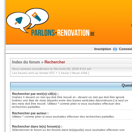
Inscription
Connex
Index du forum
»
Rechercher
Nous sommes actuellement le Dim Août 09, 2026 8:01 am
Les heures sont au format UTC + 1 heure [ Heure d’été ]
Quest
Rechercher par mot(s)-clé(s) :
Insérez
+
devant un mot qui doit être trouvé et
-
devant un mot qui doit être ignoré.
Insérez une liste de mots séparés entre des barres verticales discontinues
|
si seul un
des mots doit être trouvé. Utilisez * comme joker si vous souhaitez effectuer des
recherches partielles.
Rechercher par auteur :
Utilisez * comme joker si vous souhaitez effectuer des recherches partielles.
Rechercher dans le(s) forum(s) :
Sélectionnez le forum ou les forums dans le(s)quel(s) vous souhaitez effectuer une