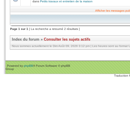
dans
Petits travaux et entretien de la maison
Afficher les messages pub
Page
1
sur
1
[ La recherche a retourné 2 résultats ]
Index du forum
»
Consulter les sujets actifs
Nous sommes actuellement le Dim Août 09, 2026 3:12 pm | Les heures sont au format U
Powered by
phpBB
® Forum Software © phpBB
Group
Traduction 