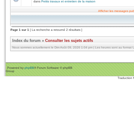
dans
Petits travaux et entretien de la maison
Afficher les messages pub
Page
1
sur
1
[ La recherche a retourné 2 résultats ]
Index du forum
»
Consulter les sujets actifs
Nous sommes actuellement le Dim Août 09, 2026 1:04 pm | Les heures sont au format U
Powered by
phpBB
® Forum Software © phpBB
Group
Traduction 