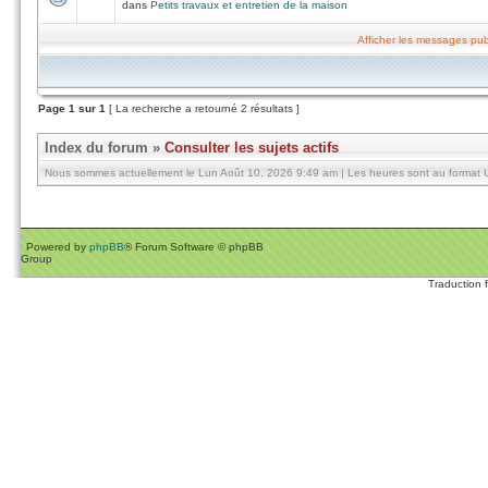
dans
Petits travaux et entretien de la maison
Afficher les messages pub
Page
1
sur
1
[ La recherche a retourné 2 résultats ]
Index du forum
»
Consulter les sujets actifs
Nous sommes actuellement le Lun Août 10, 2026 9:49 am | Les heures sont au format U
Powered by
phpBB
® Forum Software © phpBB
Group
Traduction 