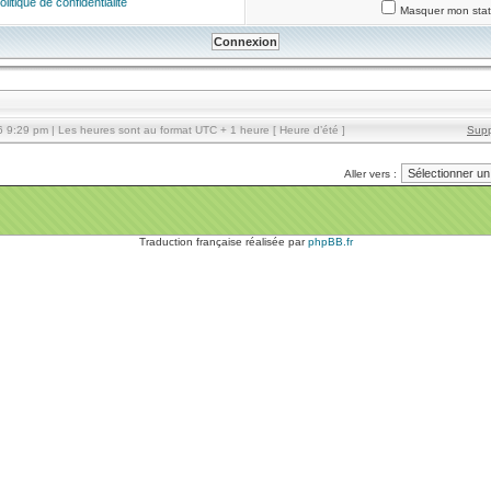
olitique de confidentialité
Masquer mon statu
9:29 pm | Les heures sont au format UTC + 1 heure [ Heure d’été ]
Supp
Aller vers :
Traduction française réalisée par
phpBB.fr