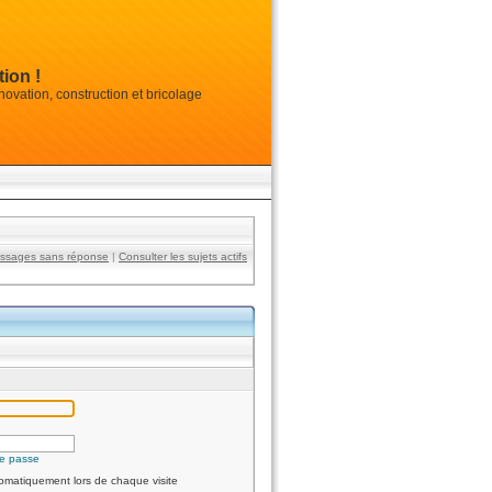
ion !
vation, construction et bricolage
essages sans réponse
|
Consulter les sujets actifs
de passe
omatiquement lors de chaque visite