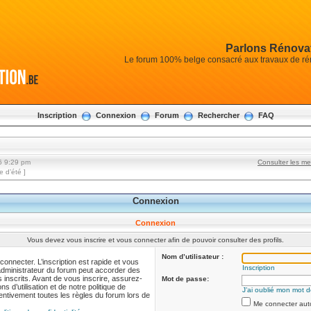
Parlons Rénovat
Le forum 100% belge consacré aux travaux de réno
Inscription
Connexion
Forum
Rechercher
FAQ
6 9:29 pm
Consulter les m
 d’été ]
Connexion
Connexion
Vous devez vous inscrire et vous connecter afin de pouvoir consulter des profils.
Nom d’utilisateur :
onnecter. L’inscription est rapide et vous
Inscription
administrateur du forum peut accorder des
s inscrits. Avant de vous inscrire, assurez-
Mot de passe:
 d’utilisation et de notre politique de
J’ai oublié mon mot 
ttentivement toutes les règles du forum lors de
Me connecter aut