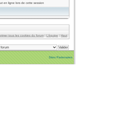
t en ligne lors de cette session
rimer tous les cookies du forum
|
L’équipe
|
Haut
Sites Partenaires