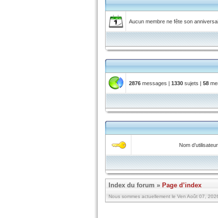
Aucun membre ne fête son anniversair
2876
messages |
1330
sujets |
58
mem
Nom d’utilisateur
Index du forum
»
Page d’index
Nous sommes actuellement le Ven Août 07, 2026 