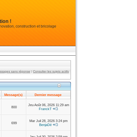
ion !
vation, construction et bricolage
essages sans réponse
|
Consulter les sujets actifs
Message(s)
Dernier message
Jeu Août 06, 2026 11:29 am
800
FranckT
Mar Juil 28, 2026 3:24 pm
699
BenjaDé
Jeu Juil 30, 2026 2:59 pm