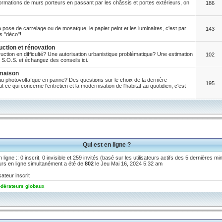
ormations de murs porteurs en passant par les châssis et portes extérieurs, on
186
a pose de carrelage ou de mosaïque, le papier peint et les luminaires, c'est par
143
s "déco"!
uction et rénovation
ction en difficulté? Une autorisation urbanistique problématique? Une estimation
102
S.O.S. et échangez des conseils ici.
 maison
 photovoltaïque en panne? Des questions sur le choix de la dernière
195
t ce qui concerne l'entretien et la modernisation de l'habitat au quotidien, c'est
Qui est en ligne ?
n ligne :: 0 inscrit, 0 invisible et 259 invités (basé sur les utilisateurs actifs des 5 dernières mi
rs en ligne simultanément a été de
802
le Jeu Mai 16, 2024 5:32 am
sateur inscrit
dérateurs globaux