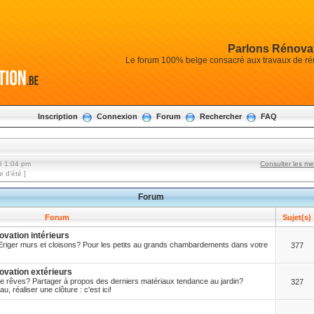
Parlons Rénovat
Le forum 100% belge consacré aux travaux de réno
Inscription
Connexion
Forum
Rechercher
FAQ
6 1:04 pm
Consulter les m
 d’été ]
Forum
Forum
Sujet(s)
vation intérieurs
riger murs et cloisons? Pour les petits au grands chambardements dans votre
377
vation extérieurs
rêves? Partager à propos des derniers matériaux tendance au jardin?
327
u, réaliser une clôture : c'est ici!