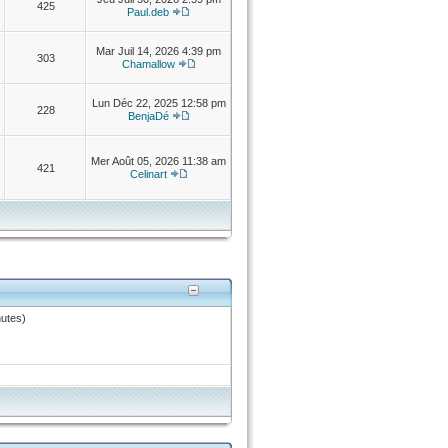
425
Paul.deb
Mar Juil 14, 2026 4:39 pm
303
Chamallow
Lun Déc 22, 2025 12:58 pm
228
BenjaDé
Mer Août 05, 2026 11:38 am
421
Celinart
nutes)