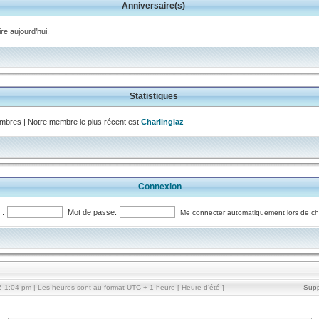
Anniversaire(s)
e aujourd’hui.
Statistiques
bres | Notre membre le plus récent est
Charlinglaz
Connexion
 :
Mot de passe:
Me connecter automatiquement lors de ch
1:04 pm | Les heures sont au format UTC + 1 heure [ Heure d’été ]
Supp