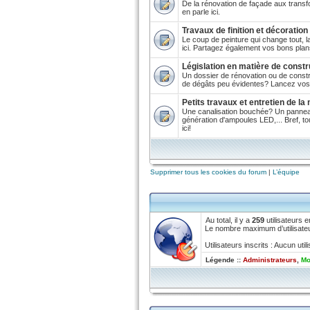
De la rénovation de façade aux transf
en parle ici.
Travaux de finition et décoration
Le coup de peinture qui change tout, l
ici. Partagez également vos bons plan
Législation en matière de constr
Un dossier de rénovation ou de constru
de dégâts peu évidentes? Lancez vos 
Petits travaux et entretien de la
Une canalisation bouchée? Un panneau
génération d'ampoules LED,... Bref, tou
ici!
Supprimer tous les cookies du forum
|
L’équipe
Au total, il y a
259
utilisateurs e
Le nombre maximum d’utilisateu
Utilisateurs inscrits : Aucun utili
Légende ::
Administrateurs
,
Mo