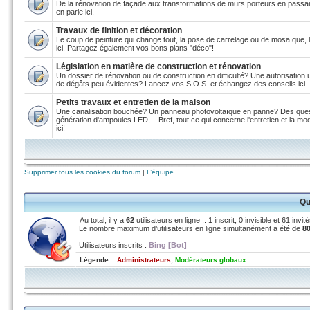
De la rénovation de façade aux transformations de murs porteurs en passant
en parle ici.
Travaux de finition et décoration
Le coup de peinture qui change tout, la pose de carrelage ou de mosaïque, le 
ici. Partagez également vos bons plans "déco"!
Législation en matière de construction et rénovation
Un dossier de rénovation ou de construction en difficulté? Une autorisation
de dégâts peu évidentes? Lancez vos S.O.S. et échangez des conseils ici.
Petits travaux et entretien de la maison
Une canalisation bouchée? Un panneau photovoltaïque en panne? Des questi
génération d'ampoules LED,... Bref, tout ce qui concerne l'entretien et la mode
ici!
Supprimer tous les cookies du forum
|
L’équipe
Qu
Au total, il y a
62
utilisateurs en ligne :: 1 inscrit, 0 invisible et 61 inv
Le nombre maximum d’utilisateurs en ligne simultanément a été de
8
Utilisateurs inscrits :
Bing [Bot]
Légende ::
Administrateurs
,
Modérateurs globaux