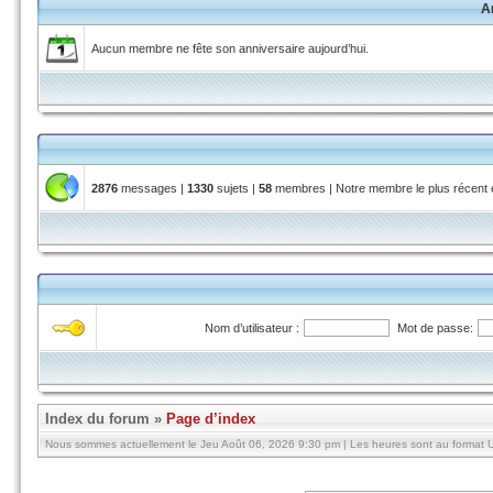
A
Aucun membre ne fête son anniversaire aujourd’hui.
2876
messages |
1330
sujets |
58
membres | Notre membre le plus récent
Nom d’utilisateur :
Mot de passe:
Index du forum
»
Page d’index
Nous sommes actuellement le Jeu Août 06, 2026 9:30 pm | Les heures sont au format U