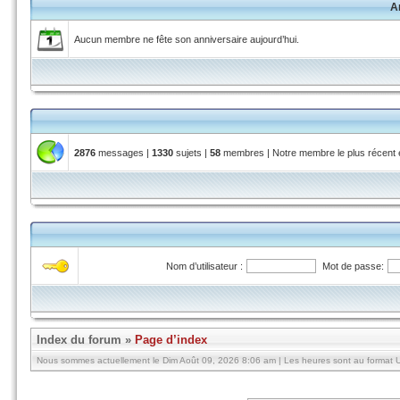
A
Aucun membre ne fête son anniversaire aujourd’hui.
2876
messages |
1330
sujets |
58
membres | Notre membre le plus récent
Nom d’utilisateur :
Mot de passe:
Index du forum
»
Page d’index
Nous sommes actuellement le Dim Août 09, 2026 8:06 am | Les heures sont au format U