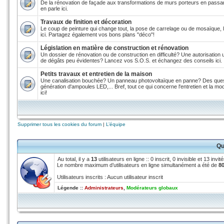
De la rénovation de façade aux transformations de murs porteurs en passant
en parle ici.
Travaux de finition et décoration
Le coup de peinture qui change tout, la pose de carrelage ou de mosaïque, le 
ici. Partagez également vos bons plans "déco"!
Législation en matière de construction et rénovation
Un dossier de rénovation ou de construction en difficulté? Une autorisation
de dégâts peu évidentes? Lancez vos S.O.S. et échangez des conseils ici.
Petits travaux et entretien de la maison
Une canalisation bouchée? Un panneau photovoltaïque en panne? Des questi
génération d'ampoules LED,... Bref, tout ce qui concerne l'entretien et la mode
ici!
Supprimer tous les cookies du forum
|
L’équipe
Qu
Au total, il y a
13
utilisateurs en ligne :: 0 inscrit, 0 invisible et 13 inv
Le nombre maximum d’utilisateurs en ligne simultanément a été de
8
Utilisateurs inscrits : Aucun utilisateur inscrit
Légende ::
Administrateurs
,
Modérateurs globaux