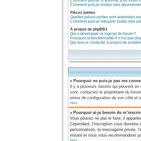
Comment puis-je m’abonner à un forum ou
Comment puis-je résilier mes abonnemen
Pièces jointes
Quelles pièces jointes sont autorisées su
Comment puis-je retrouver toutes mes piè
À propos de phpBB3
Qui a développé ce logiciel de forum ?
Pourquoi la fonctionnalité X n’est pas dis
Qui dois-je contacter à propos de problè
» Pourquoi ne puis-je pas me conne
Il y a plusieurs raisons qui peuvent en
sont, contactez le propriétaire du forum
erreur de configuration de son côté et qu
Haut
» Pourquoi ai-je besoin de m’inscrir
Vous pouvez ne pas le faire, il apparti
Cependant, l’inscription vous donnera 
personnalisés, la messagerie privée, l’e
instant et nous vous recommandons par
Haut