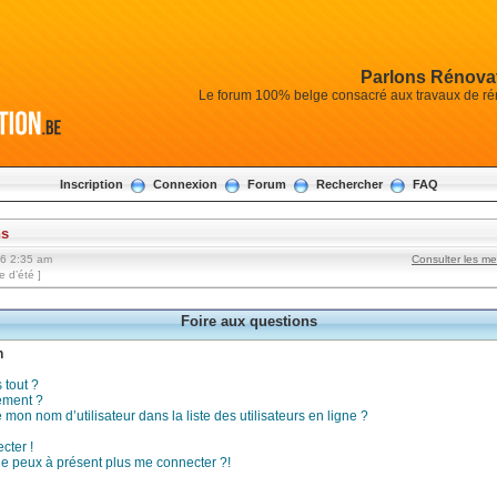
Parlons Rénovat
Le forum 100% belge consacré aux travaux de réno
Inscription
Connexion
Forum
Rechercher
FAQ
ns
26 2:35 am
Consulter les m
 d’été ]
Foire aux questions
n
 tout ?
ement ?
on nom d’utilisateur dans la liste des utilisateurs en ligne ?
cter !
 ne peux à présent plus me connecter ?!