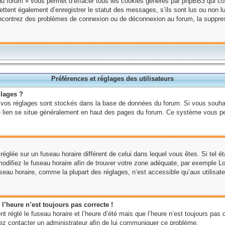
du forum » vous permet d’effacer tous les cookies générés par phpBB3 qui cons
ent également d’enregistrer le statut des messages, s’ils sont lus ou non lus
rencontrez des problèmes de connexion ou de déconnexion au forum, la suppre
Préférences et réglages des utilisateurs
lages ?
ous vos réglages sont stockés dans la base de données du forum. Si vous souhai
 ce lien se situe généralement en haut des pages du forum. Ce système vous p
t réglée sur un fuseau horaire différent de celui dans lequel vous êtes. Si tel é
 modifiez le fuseau horaire afin de trouver votre zone adéquate, par exemple 
seau horaire, comme la plupart des réglages, n’est accessible qu’aux utilisateu
 l’heure n’est toujours pas correcte !
t réglé le fuseau horaire et l’heure d’été mais que l’heure n’est toujours pas c
llez contacter un administrateur afin de lui communiquer ce problème.