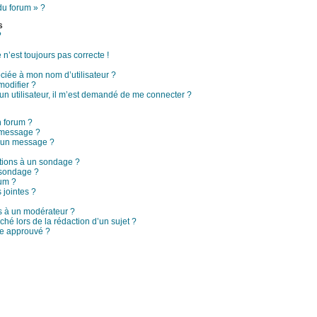
du forum » ?
s
?
 n’est toujours pas correcte !
ciée à mon nom d’utilisateur ?
modifier ?
d’un utilisateur, il m’est demandé de me connecter ?
n forum ?
 message ?
à un message ?
ptions à un sondage ?
 sondage ?
rum ?
 jointes ?
 à un modérateur ?
ché lors de la rédaction d’un sujet ?
re approuvé ?