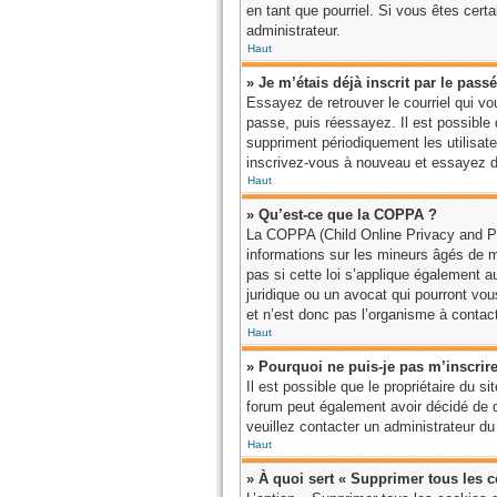
en tant que pourriel. Si vous êtes cert
administrateur.
Haut
» Je m’étais déjà inscrit par le pas
Essayez de retrouver le courriel qui vo
passe, puis réessayez. Il est possibl
suppriment périodiquement les utilisateu
inscrivez-vous à nouveau et essayez de
Haut
» Qu’est-ce que la COPPA ?
La COPPA (Child Online Privacy and Pro
informations sur les mineurs âgés de 
pas si cette loi s’applique également 
juridique ou un avocat qui pourront vo
et n’est donc pas l’organisme à contact
Haut
» Pourquoi ne puis-je pas m’inscrir
Il est possible que le propriétaire du si
forum peut également avoir décidé de dé
veuillez contacter un administrateur du
Haut
» À quoi sert « Supprimer tous les 