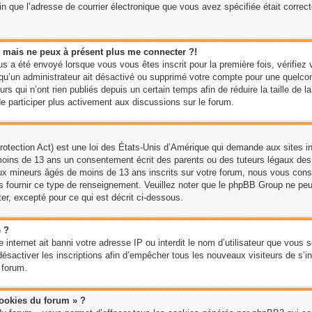
ain que l’adresse de courrier électronique que vous avez spécifiée était corre
sé mais ne peux à présent plus me connecter ?!
us a été envoyé lorsque vous vous êtes inscrit pour la première fois, vérifiez 
e qu’un administrateur ait désactivé ou supprimé votre compte pour une quel
rs qui n’ont rien publiés depuis un certain temps afin de réduire la taille de l
 participer plus activement aux discussions sur le forum.
tection Act) est une loi des États-Unis d’Amérique qui demande aux sites int
moins de 13 ans un consentement écrit des parents ou des tuteurs légaux de
aux mineurs âgés de moins de 13 ans inscrits sur votre forum, nous vous conse
us fournir ce type de renseignement. Veuillez noter que le phpBB Group ne peu
er, excepté pour ce qui est décrit ci-dessous.
e ?
te internet ait banni votre adresse IP ou interdit le nom d’utilisateur que vous s
sactiver les inscriptions afin d’empêcher tous les nouveaux visiteurs de s’ins
 forum.
cookies du forum » ?