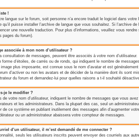
ste !
votre langue sur le forum, soit personne n’a encore traduit le logiciel dans vo
e qu’il puisse installer l’archive de langue que vous souhaitez. Si l’archive d
encer une nouvelle traduction. Pour plus d’informations, veuillez vous rendre su
es pages du forum).
ge associée à mon nom d’utilisateur ?
la consultation de messages, peuvent être associés à votre nom d’utilisateur. 
forme d’étoiles, de carrés ou de ronds, qui indiquent le nombre de messages à
e image plus imposante, est connue sous le nom d’avatar et est généralement
u forum d’activer ou non les avatars et de décider de la manière dont ils sont m
strateur du forum et demandez-lui pour quelles raisons a t-il souhaité désactive
-je le modifier ?
 de votre nom d’utilisateur, indiquent le nombre de messages que vous avez à 
ateurs et les administrateurs. Dans la plupart des cas, seul un administrateur
r de ce système en publiant inutilement des messages afin d’augmenter votr
odérateur ou un administrateur abaissera votre compteur de messages.
ourriel d’un utilisateur, il m’est demandé de me connecter ?
onnalité, seuls les utilisateurs inscrits peuvent envoyer des courriels aux autre