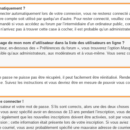
omatiquement ?
necter automatiquement
lors de votre connexion, vous ne resterez connecté 
tre compte soit utilisé par quelqu’un d’autre. Pour rester connecté, veuillez c
andé si vous accédez au forum par l’intermédiaire d’un ordinateur public, c
n’arrivez pas à trouver cette case à cocher, il est probable qu’un administrateu
ge de mon nom d’utilisateur dans la liste des utilisateurs en ligne ?
sateur, en-dessous des « Préférences du forum », vous trouverez l’option
Masqu
isible qu’aux administrateurs, aux modérateurs et à vous-même. Vous serez c
 passe ne puisse pas être récupéré, il peut facilement être réinitialisé. Rend
se
. Suivez les instructions et vous devriez être en mesure de pouvoir vous 
e connecter !
isateur et votre mot de passe. S’ils sont corrects, alors une des deux choses 
vous avez spécifié avoir en dessous de 13 ans pendant l’inscription, vous de
 également que les nouvelles inscriptions doivent être activées, soit par vou
on ; cette information était présente lors de votre inscription. Si vous aviez 
 courriel, vous avez probablement spécifié une mauvaise adresse de courrier él