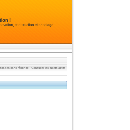
ion !
vation, construction et bricolage
essages sans réponse
|
Consulter les sujets actifs