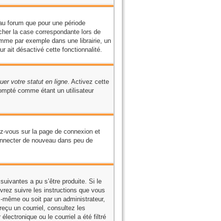
au forum que pour une période
ocher la case correspondante lors de
omme par exemple dans une librairie, un
r ait désactivé cette fonctionnalité.
er votre statut en ligne
. Activez cette
ompté comme étant un utilisateur
ez-vous sur la page de connexion et
connecter de nouveau dans peu de
suivantes a pu s’être produite. Si le
vrez suivre les instructions que vous
s-même ou soit par un administrateur,
reçu un courriel, consultez les
ectronique ou le courriel a été filtré