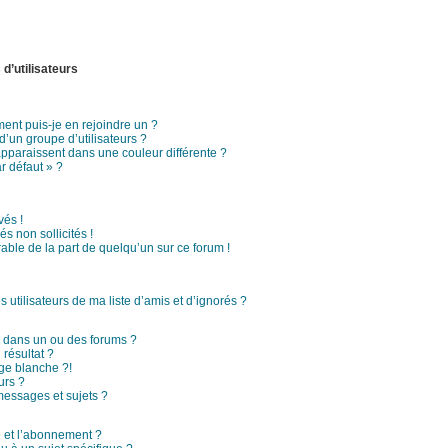
d’utilisateurs
ment puis-je en rejoindre un ?
’un groupe d’utilisateurs ?
apparaissent dans une couleur différente ?
r défaut » ?
és !
s non sollicités !
rable de la part de quelqu’un sur ce forum !
utilisateurs de ma liste d’amis et d’ignorés ?
 dans un ou des forums ?
résultat ?
ge blanche ?!
urs ?
essages et sujets ?
ge et l’abonnement ?