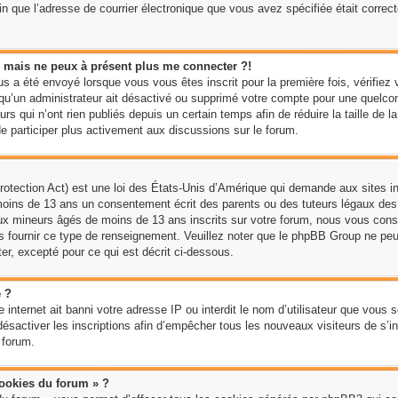
ain que l’adresse de courrier électronique que vous avez spécifiée était corre
sé mais ne peux à présent plus me connecter ?!
us a été envoyé lorsque vous vous êtes inscrit pour la première fois, vérifiez 
e qu’un administrateur ait désactivé ou supprimé votre compte pour une quel
rs qui n’ont rien publiés depuis un certain temps afin de réduire la taille de l
 participer plus activement aux discussions sur le forum.
tection Act) est une loi des États-Unis d’Amérique qui demande aux sites int
moins de 13 ans un consentement écrit des parents ou des tuteurs légaux de
aux mineurs âgés de moins de 13 ans inscrits sur votre forum, nous vous conse
us fournir ce type de renseignement. Veuillez noter que le phpBB Group ne peu
er, excepté pour ce qui est décrit ci-dessous.
e ?
te internet ait banni votre adresse IP ou interdit le nom d’utilisateur que vous s
sactiver les inscriptions afin d’empêcher tous les nouveaux visiteurs de s’ins
 forum.
cookies du forum » ?