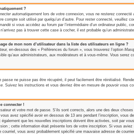
omatiquement ?
necter automatiquement
lors de votre connexion, vous ne resterez connecté 
tre compte soit utilisé par quelqu’un d’autre. Pour rester connecté, veuillez c
andé si vous accédez au forum par l’intermédiaire d’un ordinateur public, c
n’arrivez pas à trouver cette case à cocher, il est probable qu’un administrateu
ge de mon nom d’utilisateur dans la liste des utilisateurs en ligne ?
sateur, en-dessous des « Préférences du forum », vous trouverez l’option
Masqu
isible qu’aux administrateurs, aux modérateurs et à vous-même. Vous serez c
 passe ne puisse pas être récupéré, il peut facilement être réinitialisé. Rend
se
. Suivez les instructions et vous devriez être en mesure de pouvoir vous 
e connecter !
isateur et votre mot de passe. S’ils sont corrects, alors une des deux choses 
vous avez spécifié avoir en dessous de 13 ans pendant l’inscription, vous de
 également que les nouvelles inscriptions doivent être activées, soit par vou
on ; cette information était présente lors de votre inscription. Si vous aviez 
 courriel, vous avez probablement spécifié une mauvaise adresse de courrier él