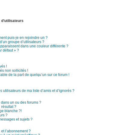
d’utilisateurs
ment puis-je en rejoindre un ?
’un groupe d’utilisateurs ?
apparaissent dans une couleur différente ?
r défaut » ?
és !
s non sollicités !
rable de la part de quelqu’un sur ce forum !
utilisateurs de ma liste d’amis et d’ignorés ?
 dans un ou des forums ?
résultat ?
ge blanche ?!
urs ?
essages et sujets ?
ge et l’abonnement ?