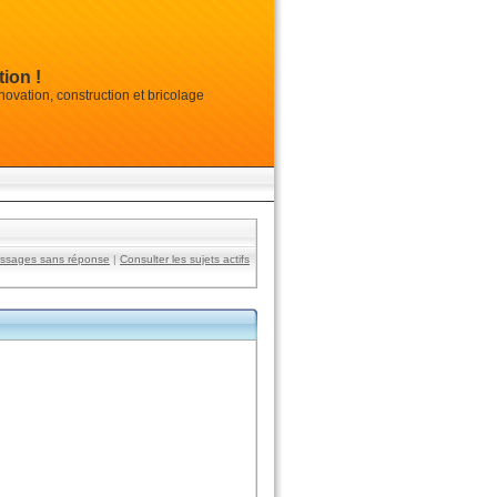
ion !
vation, construction et bricolage
essages sans réponse
|
Consulter les sujets actifs