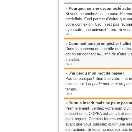
» Pourquoi suis-je déconnecté aut
Si vous ne cochez pas la case
Me con
prédéfinie. Ceci permet d’éviter que vo
votre connexion. Ceci n’est pas recomm
cybercafé, une université, etc. Si vous 
Haut
» Comment puis-je empêcher l’afficha
Dans le panneau de contrôle de l’utili
option en cochant
afin de n’être v
Oui
invisible.
Haut
» J’ai perdu mon mot de passe !
Pas de panique ! Bien que votre mot de
cliquez sur
J’ai perdu mon mot de pas
temps.
Haut
» Je suis inscrit mais ne peux pas m
Premièrement, vérifiez votre nom d’util
support de la COPPA est activé et que 
avez reçues. Certains forums exigeront
avant que vous puissiez ouvrir une sessi
instructions. Si vous ne recevez pas de