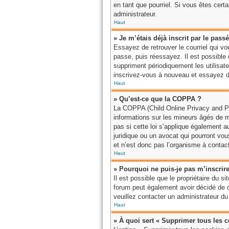
en tant que pourriel. Si vous êtes cert
administrateur.
Haut
» Je m’étais déjà inscrit par le pas
Essayez de retrouver le courriel qui vo
passe, puis réessayez. Il est possibl
suppriment périodiquement les utilisateu
inscrivez-vous à nouveau et essayez de
Haut
» Qu’est-ce que la COPPA ?
La COPPA (Child Online Privacy and Pro
informations sur les mineurs âgés de 
pas si cette loi s’applique également 
juridique ou un avocat qui pourront vo
et n’est donc pas l’organisme à contact
Haut
» Pourquoi ne puis-je pas m’inscrir
Il est possible que le propriétaire du si
forum peut également avoir décidé de dé
veuillez contacter un administrateur du
Haut
» À quoi sert « Supprimer tous les 