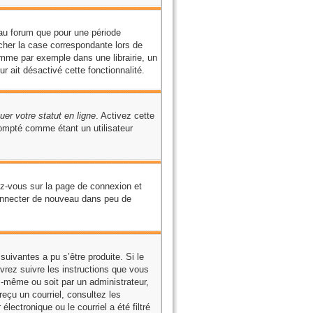
au forum que pour une période
ocher la case correspondante lors de
omme par exemple dans une librairie, un
r ait désactivé cette fonctionnalité.
er votre statut en ligne
. Activez cette
ompté comme étant un utilisateur
ez-vous sur la page de connexion et
connecter de nouveau dans peu de
suivantes a pu s’être produite. Si le
vrez suivre les instructions que vous
s-même ou soit par un administrateur,
reçu un courriel, consultez les
ectronique ou le courriel a été filtré