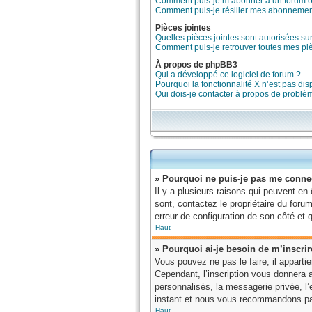
Comment puis-je m’abonner à un forum ou
Comment puis-je résilier mes abonnemen
Pièces jointes
Quelles pièces jointes sont autorisées su
Comment puis-je retrouver toutes mes piè
À propos de phpBB3
Qui a développé ce logiciel de forum ?
Pourquoi la fonctionnalité X n’est pas dis
Qui dois-je contacter à propos de problè
» Pourquoi ne puis-je pas me conne
Il y a plusieurs raisons qui peuvent en
sont, contactez le propriétaire du forum
erreur de configuration de son côté et qu
Haut
» Pourquoi ai-je besoin de m’inscrir
Vous pouvez ne pas le faire, il apparti
Cependant, l’inscription vous donnera 
personnalisés, la messagerie privée, l’e
instant et nous vous recommandons par
Haut