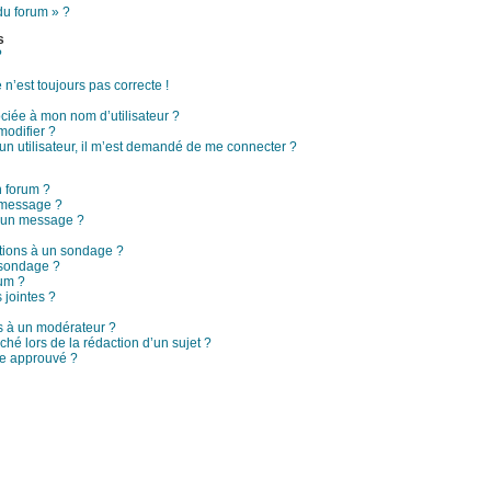
du forum » ?
s
?
 n’est toujours pas correcte !
ciée à mon nom d’utilisateur ?
modifier ?
d’un utilisateur, il m’est demandé de me connecter ?
n forum ?
 message ?
à un message ?
ptions à un sondage ?
 sondage ?
rum ?
 jointes ?
 à un modérateur ?
ché lors de la rédaction d’un sujet ?
re approuvé ?