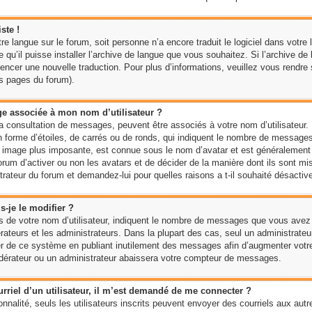
ste !
votre langue sur le forum, soit personne n’a encore traduit le logiciel dans vo
e qu’il puisse installer l’archive de langue que vous souhaitez. Si l’archive d
encer une nouvelle traduction. Pour plus d’informations, veuillez vous rendre su
es pages du forum).
ge associée à mon nom d’utilisateur ?
la consultation de messages, peuvent être associés à votre nom d’utilisateur. 
forme d’étoiles, de carrés ou de ronds, qui indiquent le nombre de messages à
e image plus imposante, est connue sous le nom d’avatar et est généralement
u forum d’activer ou non les avatars et de décider de la manière dont ils sont m
strateur du forum et demandez-lui pour quelles raisons a t-il souhaité désactive
-je le modifier ?
 de votre nom d’utilisateur, indiquent le nombre de messages que vous avez à 
ateurs et les administrateurs. Dans la plupart des cas, seul un administrateur
r de ce système en publiant inutilement des messages afin d’augmenter votr
odérateur ou un administrateur abaissera votre compteur de messages.
ourriel d’un utilisateur, il m’est demandé de me connecter ?
onnalité, seuls les utilisateurs inscrits peuvent envoyer des courriels aux autre