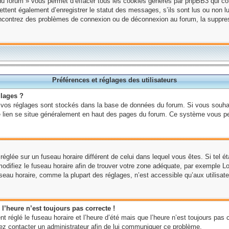
du forum » vous permet d’effacer tous les cookies générés par phpBB3 qui cons
ent également d’enregistrer le statut des messages, s’ils sont lus ou non lus
rencontrez des problèmes de connexion ou de déconnexion au forum, la suppre
Préférences et réglages des utilisateurs
lages ?
ous vos réglages sont stockés dans la base de données du forum. Si vous souhai
 ce lien se situe généralement en haut des pages du forum. Ce système vous p
t réglée sur un fuseau horaire différent de celui dans lequel vous êtes. Si tel é
 modifiez le fuseau horaire afin de trouver votre zone adéquate, par exemple 
seau horaire, comme la plupart des réglages, n’est accessible qu’aux utilisateu
 l’heure n’est toujours pas correcte !
t réglé le fuseau horaire et l’heure d’été mais que l’heure n’est toujours pas c
llez contacter un administrateur afin de lui communiquer ce problème.